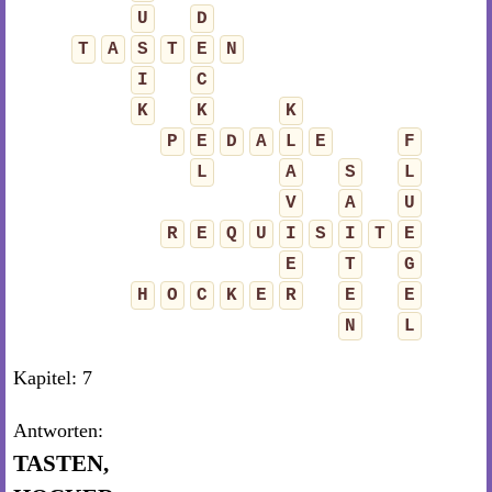
U
D
T
A
S
T
E
N
I
C
K
K
K
P
E
D
A
L
E
F
L
A
S
L
V
A
U
R
E
Q
U
I
S
I
T
E
E
T
G
H
O
C
K
E
R
E
E
N
L
Kapitel: 7
Antworten:
TASTEN,