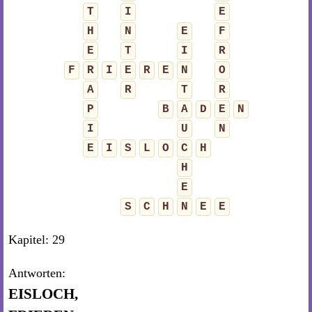
T
I
E
H
N
E
F
E
T
I
R
F
R
I
E
R
E
N
O
A
R
T
R
P
B
A
D
E
N
I
U
N
E
I
S
L
O
C
H
H
E
S
C
H
N
E
E
Kapitel: 29
Antworten:
EISLOCH,