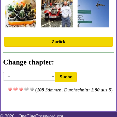
Zurück
Change chapter:
Suche
(
108
Stimmen, Durchschnitt:
2,90
aus 5
)
© 2026 ·
OneClueCrossword.org
·