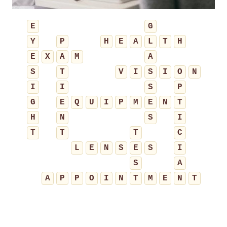
E
G
Y
P
H
E
A
L
T
H
E
X
A
M
A
S
T
V
I
S
I
O
N
I
I
S
P
G
E
Q
U
I
P
M
E
N
T
H
N
S
I
T
T
T
C
L
E
N
S
E
S
I
S
A
A
P
P
O
I
N
T
M
E
N
T