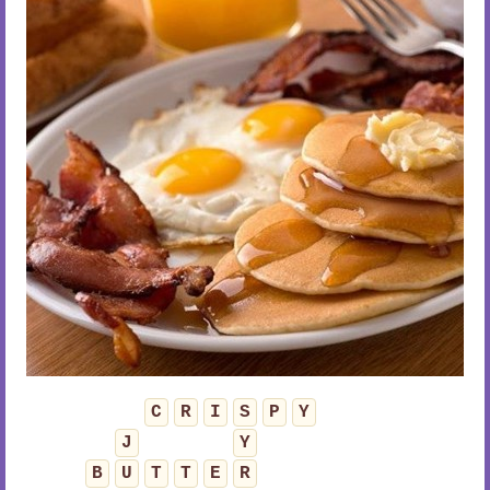
C
R
I
S
P
Y
J
Y
B
U
T
T
E
R