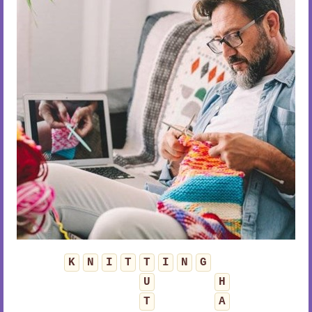
K
N
I
T
T
I
N
G
U
H
T
A