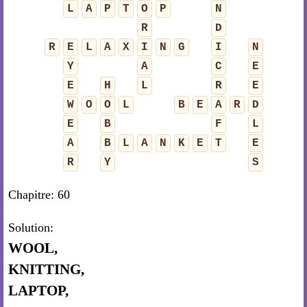
L
A
P
T
O
P
N
R
D
R
E
L
A
X
I
N
G
I
N
Y
A
C
E
E
H
L
R
E
W
O
O
L
B
E
A
R
D
E
B
F
L
A
B
L
A
N
K
E
T
E
R
Y
S
Chapitre: 60
Solution:
WOOL,
KNITTING,
LAPTOP,